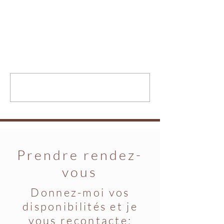
Commentaires
Les compromis..
Le lieu ressource...
Rédigez un commentaire...
Prendre rendez-
vous
Donnez-moi vos
disponibilités et je
vous recontacte: