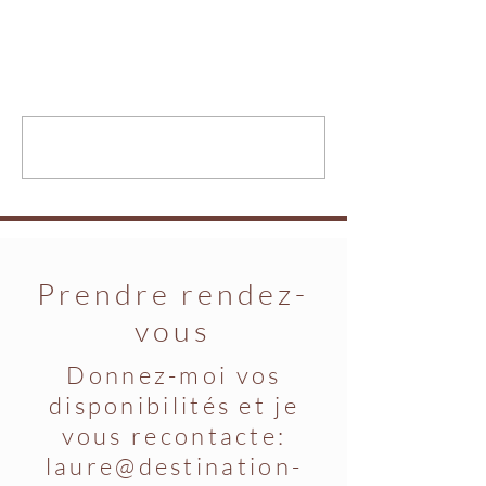
Commentaires
Les compromis..
Le lieu ressource...
Rédigez un commentaire...
Prendre rendez-
vous
Donnez-moi vos
disponibilités et je
vous recontacte:
laure@destination-