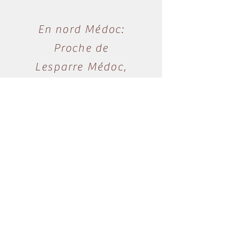
En nord Médoc:
Proche de
Lesparre Médoc,
Soulac sur Mer,
Montalivet,
Pauillac
Horaires