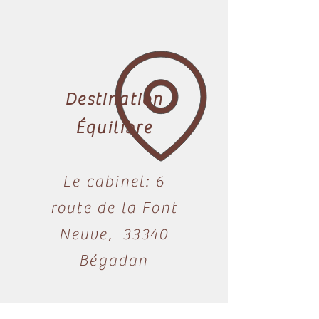
Destination
Équilibre
Le cabinet: 6
route de la Font
Neuve, 33340
Bégadan​​
En nord Médoc: