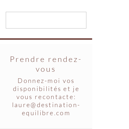
Les compromis..
Le lieu ressource...
Rédigez un commentaire...
Prendre rendez-
vous
Donnez-moi vos
disponibilités et je
vous recontacte:
laure@destination-
equilibre.com