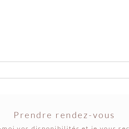
Les 
Le lieu ressource...
Prendre rendez-vous
moi vos disponibilités et je vous re