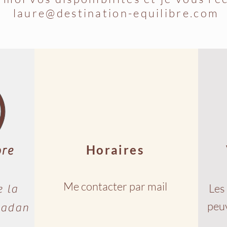
laure@destination-equilibre.com
Horaires
bre
Me contacter par mail
Les 
e la
peuv
dan​​