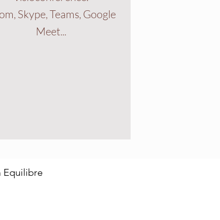
om, Skype, Teams, Google
Meet...
 Equilibre