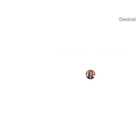
Destinat
Tous les posts
Rituel Sophro
Laure
20 déc. 2022
1
Calmer l
 Une pensée'... En passa
 Calmer le mental par 
Apprendre à faire sile
 Inspire... Expire...     
 «D'abord, laisser le brouhaha de mon esprit s'apaiser un peu sinon comment voir clair dans une 