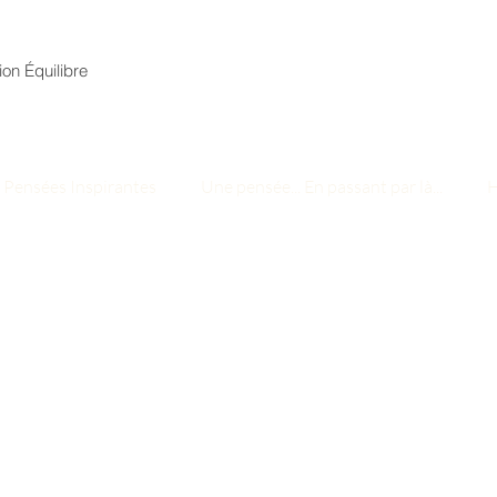
ion Équilibre
Pensées Inspirantes
Une pensée... En passant par là...
 min de lecture
e mental par l'expiration
nt par là...      
l'expiration...
nce et à se poser un instant.