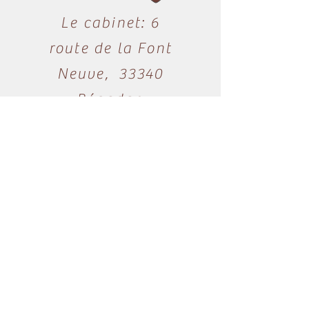
Le cabinet: 6
route de la Font
Neuve, 33340
Bégadan​​
En nord Médoc:
Proche de
Lesparre Médoc,
Soulac sur Mer,
Montalivet,
Pauillac