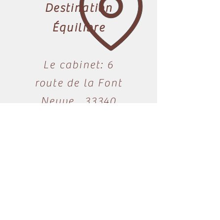
Destination
Équilibre
Le cabinet: 6
route de la Font
Neuve, 33340
Bégadan​​
En nord Médoc:
Proche de
Lesparre Médoc,
Soulac sur Mer,