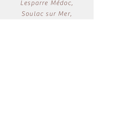
Lesparre Médoc,
Soulac sur Mer,
Montalivet,
Pauillac
Horaires
Me contacter par mail