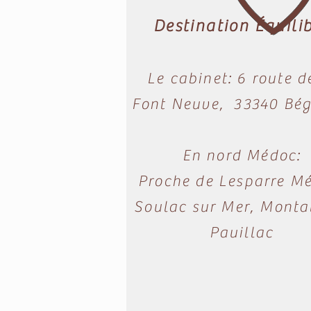
Destination Équili
Le cabinet: 6 route d
Font Neuve, 33340 Béga
En nord Médoc:
Proche de Lesparre M
Soulac sur Mer, Montal
Pauillac