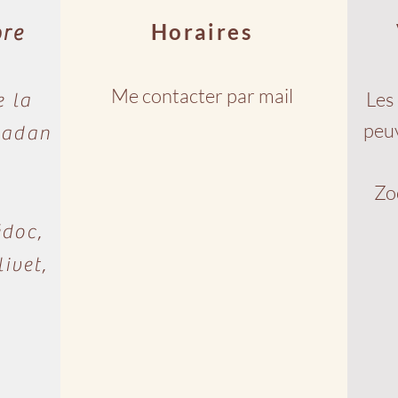
Horaires
bre
Me contacter par mail
Les 
e la
peuv
dan​​
Zo
édoc,
ivet,