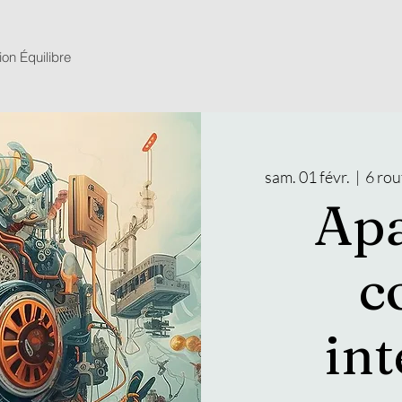
ion Équilibre
sam. 01 févr.
  |  
6 rou
Apa
c
int