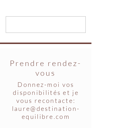
Commentaires
Les compromis..
Le lieu ressource...
Rédigez un commentaire...
Prendre rendez-
vous
Donnez-moi vos
disponibilités et je
vous recontacte:
laure@destination-
equilibre.com