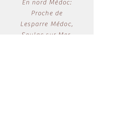
En nord Médoc:
Proche de
Lesparre Médoc,
Soulac sur Mer,
Montalivet,
Pauillac
Horaires
Me contacter par mail